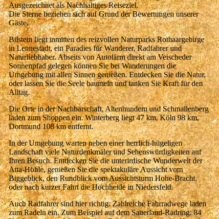
Ausgezeichnet als Nachhaltiges Reiseziel.
Die Sterne beziehen sich auf Grund der Bewertungen unserer
Gäste.
Bilstein liegt inmitten des reizvollen Naturparks Rothaargebirge
in Lennestadt, ein Paradies für Wanderer, Radfahrer und
Naturliebhaber. Abseits von Autolärm direkt am Veischeder
Sonnenpfad gelegen können Sie bei Wanderungen die
Umgebung mit allen Sinnen genießen. Entdecken Sie die Natur,
oder lassen Sie die Seele baumeln und tanken Sie Kraft für den
Alltag.
Die Orte in der Nachbarschaft, Altenhundem und Schmallenberg
laden zum Shoppen ein. Winterberg liegt 47 km, Köln 98 km,
Dortmund 108 km entfernt.
In der Umgebung warten neben einer herrlich-hügeligen
Landschaft viele Naturdenkmäler und Sehenswürdigkeiten auf
Ihren Besuch. Entdecken Sie die unterirdische Wunderwelt der
Atta-Höhle, genießen Sie die spektakuläre Aussicht vom
Biggeblick, den Rundblick vom Aussichtsturm Hohe-Bracht,
oder nach kurzer Fahrt die Hochheide in Niedersfeld.
Auch Radfahrer sind hier richtig. Zahlreiche Fahrradwege laden
zum Radeln ein. Zum Beispiel auf dem Sauerland-Radring: 84