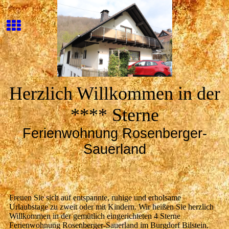
Herzlich Willkommen in der
**** Sterne
Ferienwohnung Rosenberger-
Sauerland
Freuen Sie sich auf entspannte, ruhige und erholsame
Urlaubstage zu zweit oder mit Kindern. Wir heißen Sie herzlich
Willkommen in der gemütlich eingerichteten 4 Sterne
Ferienwohnung Rosenberger-Sauerland im Burgdorf Bilstein.